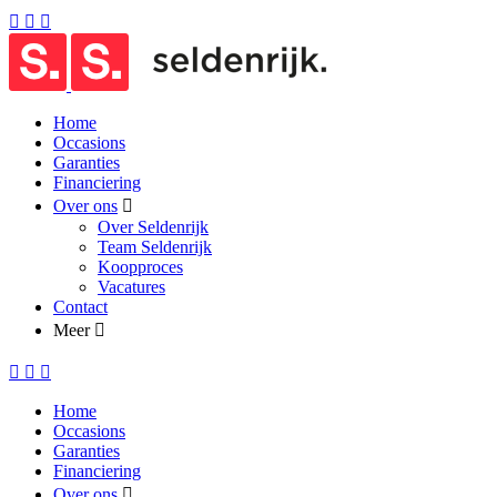
Home
Occasions
Garanties
Financiering
Over ons
Over Seldenrijk
Team Seldenrijk
Koopproces
Vacatures
Contact
Meer
Home
Occasions
Garanties
Financiering
Over ons