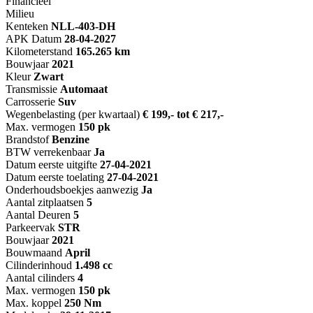
Financieel
Milieu
Kenteken
NL
L-403-DH
APK Datum
28-04-2027
Kilometerstand
165.265 km
Bouwjaar
2021
Kleur
Zwart
Transmissie
Automaat
Carrosserie
Suv
Wegenbelasting (per kwartaal)
€ 199,- tot € 217,-
Max. vermogen
150 pk
Brandstof
Benzine
BTW verrekenbaar
Ja
Datum eerste uitgifte
27-04-2021
Datum eerste toelating
27-04-2021
Onderhoudsboekjes aanwezig
Ja
Aantal zitplaatsen
5
Aantal Deuren
5
Parkeervak
STR
Bouwjaar
2021
Bouwmaand
April
Cilinderinhoud
1.498 cc
Aantal cilinders
4
Max. vermogen
150 pk
Max. koppel
250 Nm