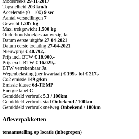
Modelreeks
29-11-2017
Topsnelheid
203 km/h
Acceleratie (0 - 100)
9 sec
Aantal versnellingen
7
Gewicht
1.287 kg
Max. trekgewicht
1.500 kg
Onderhoudsboekjes aanwezig
Ja
Datum eerste uitgifte
27-04-2021
Datum eerste toelating
27-04-2021
Nieuwprijs
€ 40.792,-
Prijs incl. BTW
€ 18.900,-
Prijs excl. BTW
€ 16.029,-
BTW verrekenbaar
Ja
Wegenbelasting (per kwartaal)
€ 199,- tot € 217,-
Co2 emissie
149 g/km
Emissie klasse
6d-TEMP
Energie label
C
Gemiddeld verbruik
5.3 / 100km
Gemiddeld verbruik stad
Onbekend / 100km
Gemiddeld verbruik snelweg
Onbekend / 100km
Afleverpakketten
tenaamstelling op locatie (inbegrepen)