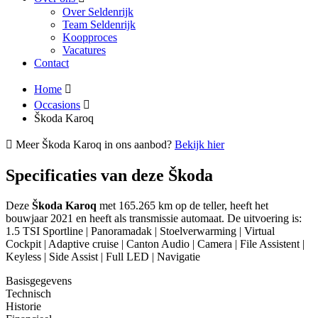
Over Seldenrijk
Team Seldenrijk
Koopproces
Vacatures
Contact
Home
Occasions
Škoda Karoq
Meer Škoda Karoq in ons aanbod?
Bekijk hier
Specificaties van deze Škoda
Deze
Škoda Karoq
met 165.265 km op de teller, heeft het
bouwjaar 2021 en heeft als transmissie automaat. De uitvoering is:
1.5 TSI Sportline | Panoramadak | Stoelverwarming | Virtual
Cockpit | Adaptive cruise | Canton Audio | Camera | File Assistent |
Keyless | Side Assist | Full LED | Navigatie
Basisgegevens
Technisch
Historie