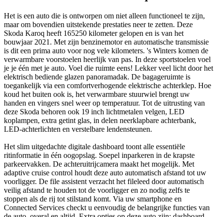
Het is een auto die is ontworpen om niet alleen functioneel te zijn,
maar om bovendien uitstekende prestaties neer te zetten. Deze
Skoda Karoq heeft 165250 kilometer gelopen en is van het
bouwjaar 2021. Met zijn benzinemotor en automatische transmissie
is dit een prima auto voor nog vele kilometers. 's Winters komen de
verwarmbare voorstoelen heerlijk van pas. In deze sportstoelen voel
je je één met je auto. Voel die ruimte eens! Lekker veel licht door het
elektrisch bediende glazen panoramadak. De bagageruimte is
toegankelijk via een comfortverhogende elektrische achterklep. Hoe
koud het buiten ook is, het verwarmbare stuurwiel brengt uw
handen en vingers snel weer op temperatuur. Tot de uitrusting van
deze Skoda behoren ook 19 inch lichtmetalen velgen, LED
koplampen, extra getint glas, in delen neerklapbare achterbank,
LED-achterlichten en verstelbare lendensteunen.
Het slim uitgedachte digitale dashboard toont alle essentiële
ritinformatie in één oogopslag. Soepel inparkeren in de krapste
parkeervakken. De achteruitrijcamera maakt het mogelijk. Met
adaptive cruise control houdt deze auto automatisch afstand tot uw
voorligger. De file assistent verzacht het fileleed door automatisch
veilig afstand te houden tot de voorligger en zo nodig zelfs te
stoppen als de rij tot stilstand komt. Via uw smartphone en
Connected Services checkt u eenvoudig de belangrijke functies van
de auto, overal en altijd. Extra opties op deze auto zijn: dashboard