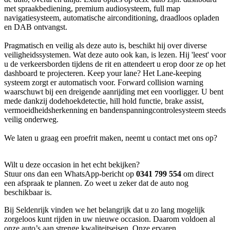
met spraakbediening, premium audiosysteem, full map
navigatiesysteem, automatische airconditioning, draadloos opladen
en DAB ontvangst.
Pragmatisch en veilig als deze auto is, beschikt hij over diverse
veiligheidssystemen. Wat deze auto ook kan, is lezen. Hij 'leest' voor
u de verkeersborden tijdens de rit en attendeert u erop door ze op het
dashboard te projecteren. Keep your lane? Het Lane-keeping
systeem zorgt er automatisch voor. Forward collision warning
waarschuwt bij een dreigende aanrijding met een voorligger. U bent
mede dankzij dodehoekdetectie, hill hold functie, brake assist,
vermoeidheidsherkenning en bandenspanningcontrolesysteem steeds
veilig onderweg.
We laten u graag een proefrit maken, neemt u contact met ons op?
Wilt u deze occasion in het echt bekijken?
Stuur ons dan een WhatsApp-bericht op
0341 799 554
om direct
een afspraak te plannen. Zo weet u zeker dat de auto nog
beschikbaar is.
Bij Seldenrijk vinden we het belangrijk dat u zo lang mogelijk
zorgeloos kunt rijden in uw nieuwe occasion. Daarom voldoen al
onze auto’s aan strenge kwaliteitseisen. Onze ervaren