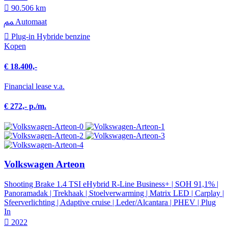
90.506 km
Automaat
Plug-in Hybride benzine
Kopen
€ 18.400,-
Financial lease v.a.
€ 272,- p./m.
Volkswagen Arteon
Shooting Brake 1.4 TSI eHybrid R-Line Business+ | SOH 91,1% |
Panoramadak | Trekhaak | Stoelverwarming | Matrix LED | Carplay |
Sfeerverlichting | Adaptive cruise | Leder/Alcantara | PHEV | Plug
In
2022