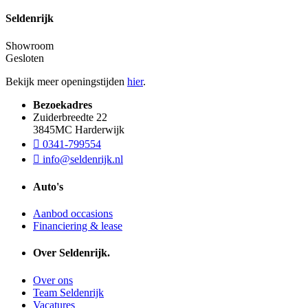
Seldenrijk
Showroom
Gesloten
Bekijk meer openingstijden
hier
.
Bezoekadres
Zuiderbreedte 22
3845MC Harderwijk
0341-799554
info@seldenrijk.nl
Auto's
Aanbod occasions
Financiering & lease
Over Seldenrijk.
Over ons
Team Seldenrijk
Vacatures