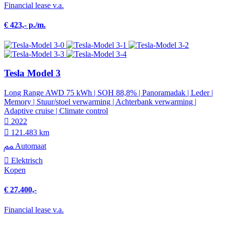
Financial lease v.a.
€ 423,- p./m.
Tesla Model 3
Long Range AWD 75 kWh | SOH 88,8% | Panoramadak | Leder |
Memory | Stuur/stoel verwarming | Achterbank verwarming |
Adaptive cruise | Climate control
2022
121.483 km
Automaat
Elektrisch
Kopen
€ 27.400,-
Financial lease v.a.