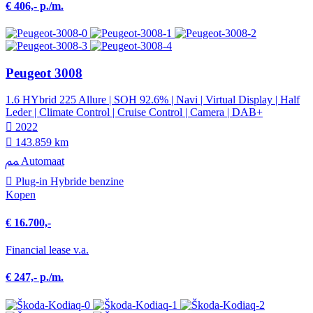
€ 406,- p./m.
Peugeot 3008
1.6 HYbrid 225 Allure | SOH 92.6% | Navi | Virtual Display | Half
Leder | Climate Control | Cruise Control | Camera | DAB+
2022
143.859 km
Automaat
Plug-in Hybride benzine
Kopen
€ 16.700,-
Financial lease v.a.
€ 247,- p./m.