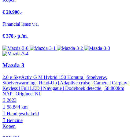
€ 20.900,-
Financial lease v.a.
€ 378,- p./m.
Mazda 3
2.0 e-SkyActiv-G M Hybrid 150 Homura | Stoelverw.
Stoelverwarming | Head-Up | Adaptive cruise | Camera | Carplay |
Keyless | Full LED | Navigatie | Dodehoek detectie | 58.800km
NAP | Origineel NL
2023
58.844 km
Hand­geschakeld
Benzine
Kopen