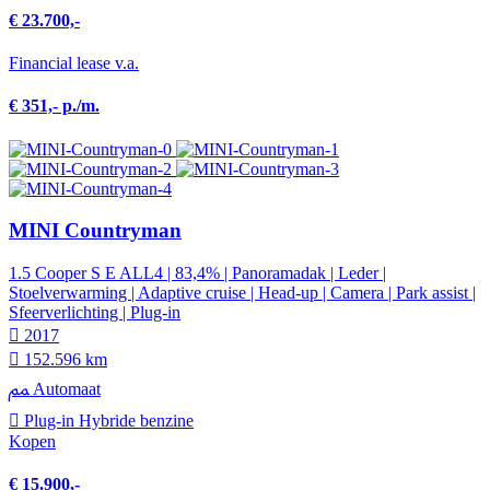
€ 23.700,-
Financial lease v.a.
€ 351,- p./m.
MINI Countryman
1.5 Cooper S E ALL4 | 83,4% | Panoramadak | Leder |
Stoelverwarming | Adaptive cruise | Head-up | Camera | Park assist |
Sfeerverlichting | Plug-in
2017
152.596 km
Automaat
Plug-in Hybride benzine
Kopen
€ 15.900,-