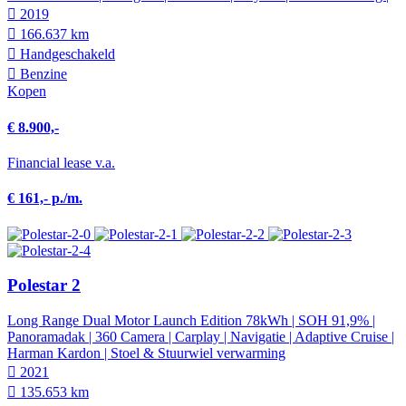
2019
166.637 km
Hand­geschakeld
Benzine
Kopen
€ 8.900,-
Financial lease v.a.
€ 161,- p./m.
Polestar 2
Long Range Dual Motor Launch Edition 78kWh | SOH 91,9% |
Panoramadak | 360 Camera | Carplay | Navigatie | Adaptive Cruise |
Harman Kardon | Stoel & Stuurwiel verwarming
2021
135.653 km