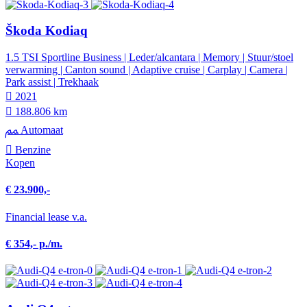
Škoda Kodiaq
1.5 TSI Sportline Business | Leder/alcantara | Memory | Stuur/stoel
verwarming | Canton sound | Adaptive cruise | Carplay | Camera |
Park assist | Trekhaak
2021
188.806 km
Automaat
Benzine
Kopen
€ 23.900,-
Financial lease v.a.
€ 354,- p./m.