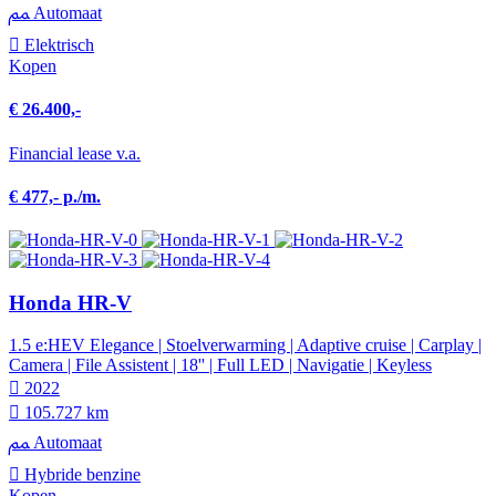
Automaat
Elektrisch
Kopen
€ 26.400,-
Financial lease v.a.
€ 477,- p./m.
Honda HR-V
1.5 e:HEV Elegance | Stoelverwarming | Adaptive cruise | Carplay |
Camera | File Assistent | 18'' | Full LED | Navigatie | Keyless
2022
105.727 km
Automaat
Hybride benzine
Kopen