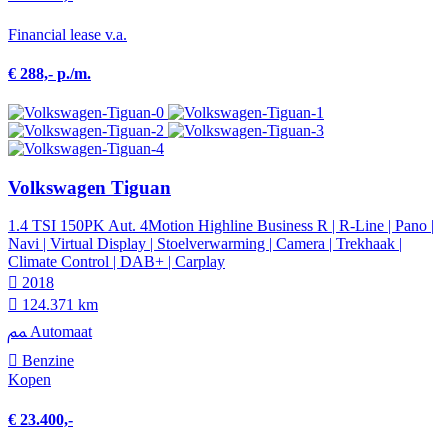
Financial lease v.a.
€ 288,- p./m.
Volkswagen Tiguan
1.4 TSI 150PK Aut. 4Motion Highline Business R | R-Line | Pano |
Navi | Virtual Display | Stoelverwarming | Camera | Trekhaak |
Climate Control | DAB+ | Carplay
2018
124.371 km
Automaat
Benzine
Kopen
€ 23.400,-