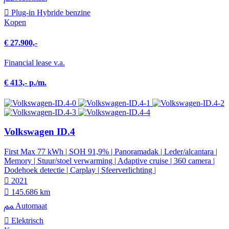
Plug-in Hybride benzine
Kopen
€ 27.900,-
Financial lease v.a.
€ 413,- p./m.
Volkswagen ID.4
First Max 77 kWh | SOH 91,9% | Panoramadak | Leder/alcantara |
Memory | Stuur/stoel verwarming | Adaptive cruise | 360 camera |
Dodehoek detectie | Carplay | Sfeerverlichting |
2021
145.686 km
Automaat
Elektrisch