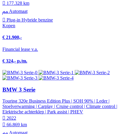
177.328 km
Automaat
Plug-in Hybride benzine
Kopen
€ 21.900,-
Financial lease v.a.
€ 324,- p./m.
BMW 3 Serie
Touring 320e Business Edition Plus | SOH 90% | Leder |
Stoelverwarming | Carplay | Cruise control | Climate control |
Elektrische achterklep | Park assist | PHEV
2022
66.869 km
Automaat