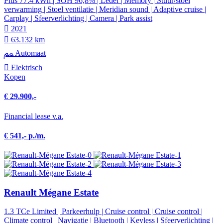
Plus 77.4 kWh | SOH 96,8% | Leder | Memory | Stuur/stoel
verwarming | Stoel ventilatie | Meridian sound | Adaptive cruise |
Carplay | Sfeerverlichting | Camera | Park assist
2021
63.132 km
Automaat
Elektrisch
Kopen
€ 29.900,-
Financial lease v.a.
€ 541,- p./m.
Renault Mégane Estate
1.3 TCe Limited | Parkeerhulp | Cruise control | Cruise control |
Climate control | Navigatie | Bluetooth | Keyless | Sfeerverlichting |