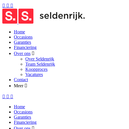
Home
Occasions
Garanties
Financiering
Over ons
Over Seldenrijk
Team Seldenrijk
Koopproces
Vacatures
Contact
Meer
Home
Occasions
Garanties
Financiering
Over ons