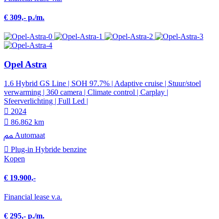
€ 309,- p./m.
Opel Astra
1.6 Hybrid GS Line | SOH 97.7% | Adaptive cruise | Stuur/stoel
verwarming | 360 camera | Climate control | Carplay |
Sfeerverlichting | Full Led |
2024
86.862 km
Automaat
Plug-in Hybride benzine
Kopen
€ 19.900,-
Financial lease v.a.
€ 295,- p./m.