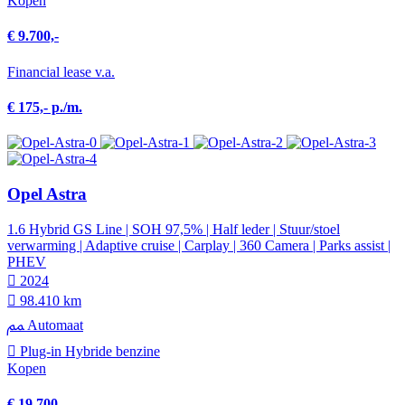
Kopen
€ 9.700,-
Financial lease v.a.
€ 175,- p./m.
Opel Astra
1.6 Hybrid GS Line | SOH 97,5% | Half leder | Stuur/stoel
verwarming | Adaptive cruise | Carplay | 360 Camera | Parks assist |
PHEV
2024
98.410 km
Automaat
Plug-in Hybride benzine
Kopen
€ 19.700,-