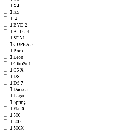
X4
X5
i4
BYD
2
ATTO 3
SEAL
CUPRA
5
Born
Leon
Citroën
1
C5 X
DS
1
DS 7
Dacia
3
Logan
Spring
Fiat
6
500
500C
500X