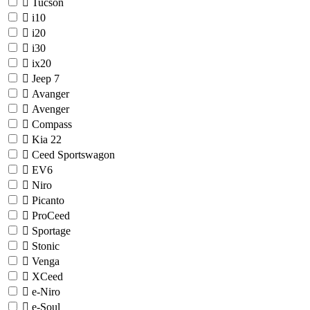
Tucson
i10
i20
i30
ix20
Jeep
7
Avanger
Avenger
Compass
Kia
22
Ceed Sportswagon
EV6
Niro
Picanto
ProCeed
Sportage
Stonic
Venga
XCeed
e-Niro
e-Soul