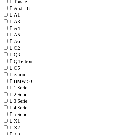
Tonale
Audi
18
A1
A3
A4
A5
A6
Q2
Q3
Q4 e-tron
Q5
e-tron
BMW
50
1 Serie
2 Serie
3 Serie
4 Serie
5 Serie
X1
X2
X3