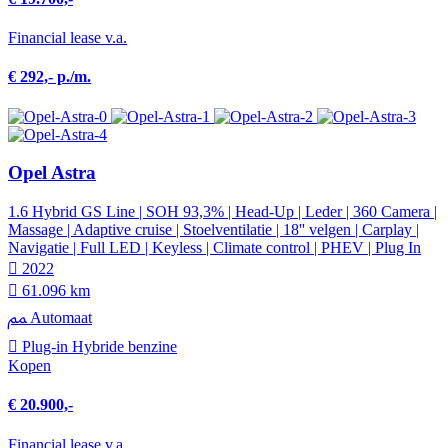
Financial lease v.a.
€ 292,- p./m.
Opel Astra
1.6 Hybrid GS Line | SOH 93,3% | Head-Up | Leder | 360 Camera |
Massage | Adaptive cruise | Stoelventilatie | 18'' velgen | Carplay |
Navigatie | Full LED | Keyless | Climate control | PHEV | Plug In
2022
61.096 km
Automaat
Plug-in Hybride benzine
Kopen
€ 20.900,-
Financial lease v.a.