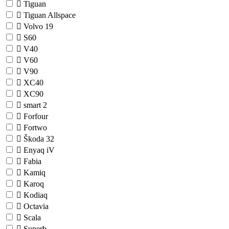
Tiguan
Tiguan Allspace
Volvo
19
S60
V40
V60
V90
XC40
XC90
smart
2
Forfour
Fortwo
Škoda
32
Enyaq iV
Fabia
Kamiq
Karoq
Kodiaq
Octavia
Scala
Superb