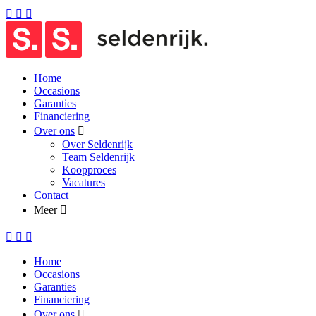
Home
Occasions
Garanties
Financiering
Over ons
Over Seldenrijk
Team Seldenrijk
Koopproces
Vacatures
Contact
Meer
Home
Occasions
Garanties
Financiering
Over ons