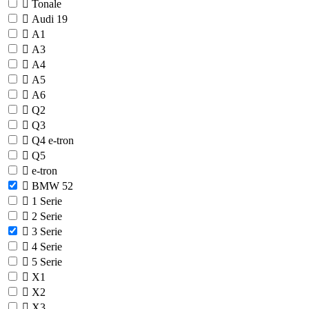
Tonale
Audi
19
A1
A3
A4
A5
A6
Q2
Q3
Q4 e-tron
Q5
e-tron
BMW
52
1 Serie
2 Serie
3 Serie
4 Serie
5 Serie
X1
X2
X3