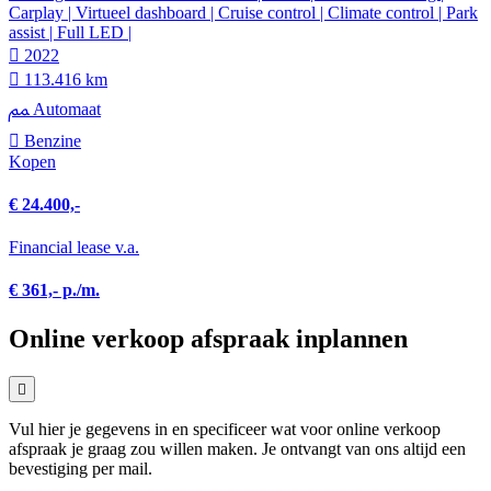
Carplay | Virtueel dashboard | Cruise control | Climate control | Park
assist | Full LED |
2022
113.416 km
Automaat
Benzine
Kopen
€ 24.400,-
Financial lease v.a.
€ 361,- p./m.
Online verkoop afspraak inplannen
Vul hier je gegevens in en specificeer wat voor online verkoop
afspraak je graag zou willen maken. Je ontvangt van ons altijd een
bevestiging per mail.