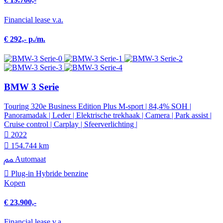
Financial lease v.a.
€ 292,- p./m.
BMW 3 Serie
Touring 320e Business Edition Plus M-sport | 84,4% SOH |
Panoramadak | Leder | Elektrische trekhaak | Camera | Park assist |
Cruise control | Carplay | Sfeerverlichting |
2022
154.744 km
Automaat
Plug-in Hybride benzine
Kopen
€ 23.900,-
Financial lease v.a.