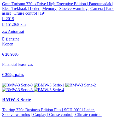
Gran Turismo 320i xDrive High Executive Edition | Panoramadak |
Elec. Trekhaak | Leder | Memory | Stoelverwarming | Camera | Park
assist | Cruise control | 19''
2019
151.368 km
Automaat
Benzine
Kopen
€ 20.900,-
Financial lease v.a.
€ 309,- p./m.
BMW 3 Serie
Touring 320e Business Edition Plus | SOH 90% | Leder |
Stoelverwarming | Carplay | Cruise control | Climate control |