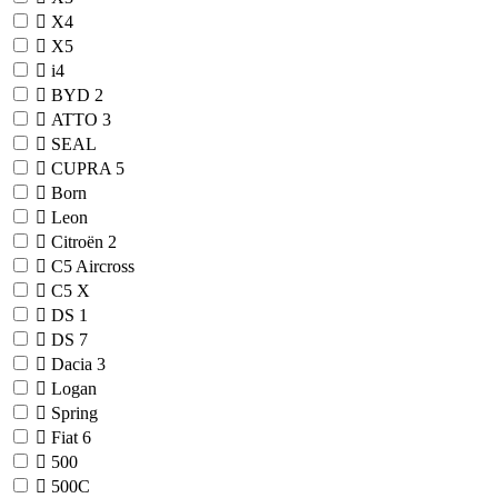
X4
X5
i4
BYD
2
ATTO 3
SEAL
CUPRA
5
Born
Leon
Citroën
2
C5 Aircross
C5 X
DS
1
DS 7
Dacia
3
Logan
Spring
Fiat
6
500
500C