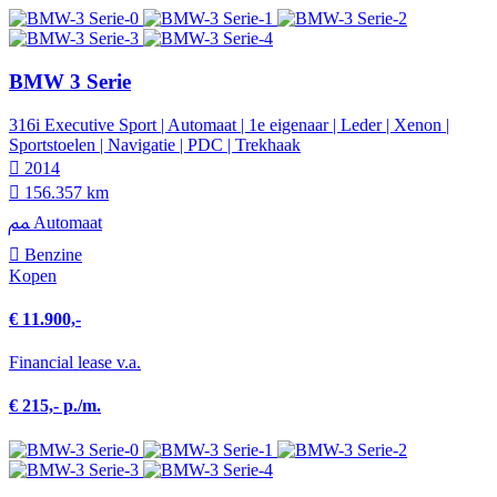
BMW 3 Serie
316i Executive Sport | Automaat | 1e eigenaar | Leder | Xenon |
Sportstoelen | Navigatie | PDC | Trekhaak
2014
156.357 km
Automaat
Benzine
Kopen
€ 11.900,-
Financial lease v.a.
€ 215,- p./m.