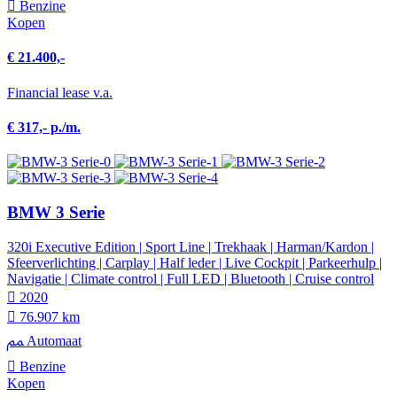
Benzine
Kopen
€ 21.400,-
Financial lease v.a.
€ 317,- p./m.
BMW 3 Serie
320i Executive Edition | Sport Line | Trekhaak | Harman/Kardon |
Sfeerverlichting | Carplay | Half leder | Live Cockpit | Parkeerhulp |
Navigatie | Climate control | Full LED | Bluetooth | Cruise control
2020
76.907 km
Automaat
Benzine
Kopen