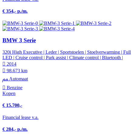
€ 354,- p./m.
BMW 3 Serie
320i High Executive | Leder | Sportstoelen | Stoelverwarming | Full
LED | Cruise control | Park assist | Climate control | Bluetooth |
2014
98.673 km
Automaat
Benzine
Kopen
€ 15.700,-
Financial lease v.a.
€ 284,- p./m.