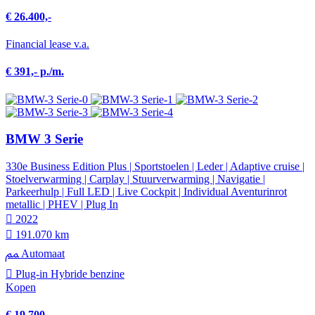
€ 26.400,-
Financial lease v.a.
€ 391,- p./m.
BMW 3 Serie
330e Business Edition Plus | Sportstoelen | Leder | Adaptive cruise |
Stoelverwarming | Carplay | Stuurverwarming | Navigatie |
Parkeerhulp | Full LED | Live Cockpit | Individual Aventurinrot
metallic | PHEV | Plug In
2022
191.070 km
Automaat
Plug-in Hybride benzine
Kopen
€ 19.700,-