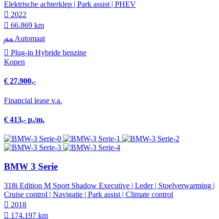
Elektrische achterklep | Park assist | PHEV
2022
66.869 km
Automaat
Plug-in Hybride benzine
Kopen
€ 27.900,-
Financial lease v.a.
€ 413,- p./m.
BMW 3 Serie
318i Edition M Sport Shadow Executive | Leder | Stoelverwarming |
Cruise control | Navigatie | Park assist | Climate control
2018
174.197 km