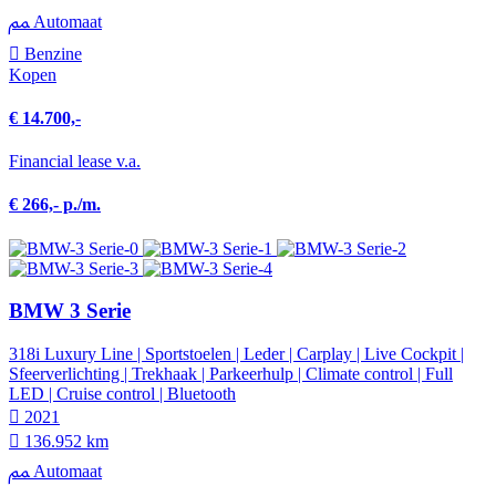
Automaat
Benzine
Kopen
€ 14.700,-
Financial lease v.a.
€ 266,- p./m.
BMW 3 Serie
318i Luxury Line | Sportstoelen | Leder | Carplay | Live Cockpit |
Sfeerverlichting | Trekhaak | Parkeerhulp | Climate control | Full
LED | Cruise control | Bluetooth
2021
136.952 km
Automaat