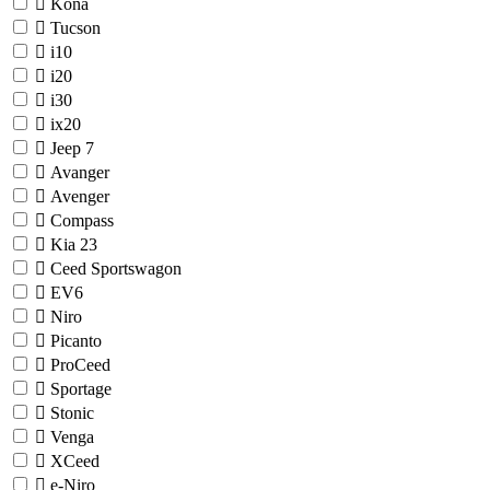
Kona
Tucson
i10
i20
i30
ix20
Jeep
7
Avanger
Avenger
Compass
Kia
23
Ceed Sportswagon
EV6
Niro
Picanto
ProCeed
Sportage
Stonic
Venga
XCeed
e-Niro