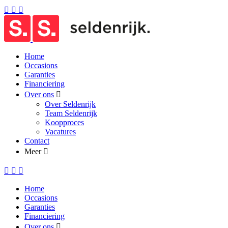
Home
Occasions
Garanties
Financiering
Over ons
Over Seldenrijk
Team Seldenrijk
Koopproces
Vacatures
Contact
Meer
Home
Occasions
Garanties
Financiering
Over ons