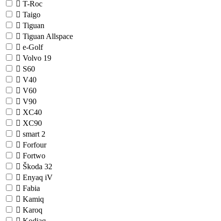
T-Roc
Taigo
Tiguan
Tiguan Allspace
e-Golf
Volvo
19
S60
V40
V60
V90
XC40
XC90
smart
2
Forfour
Fortwo
Škoda
32
Enyaq iV
Fabia
Kamiq
Karoq
Kodiaq