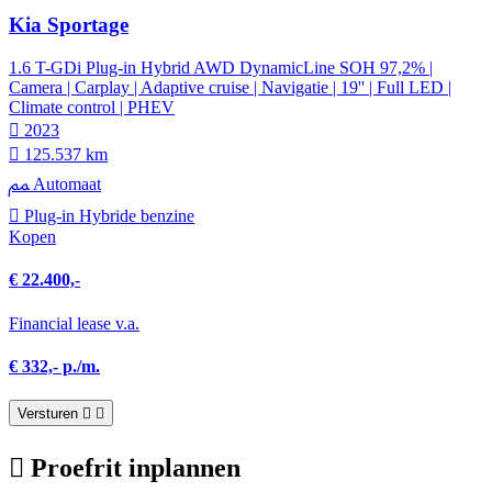
Kia Sportage
1.6 T-GDi Plug-in Hybrid AWD DynamicLine SOH 97,2% |
Camera | Carplay | Adaptive cruise | Navigatie | 19'' | Full LED |
Climate control | PHEV
2023
125.537 km
Automaat
Plug-in Hybride benzine
Kopen
€ 22.400,-
Financial lease v.a.
€ 332,- p./m.
Versturen
Proefrit inplannen