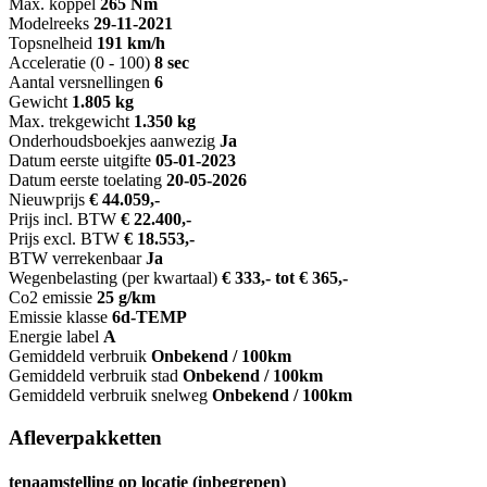
Max. koppel
265 Nm
Modelreeks
29-11-2021
Topsnelheid
191 km/h
Acceleratie (0 - 100)
8 sec
Aantal versnellingen
6
Gewicht
1.805 kg
Max. trekgewicht
1.350 kg
Onderhoudsboekjes aanwezig
Ja
Datum eerste uitgifte
05-01-2023
Datum eerste toelating
20-05-2026
Nieuwprijs
€ 44.059,-
Prijs incl. BTW
€ 22.400,-
Prijs excl. BTW
€ 18.553,-
BTW verrekenbaar
Ja
Wegenbelasting (per kwartaal)
€ 333,- tot € 365,-
Co2 emissie
25 g/km
Emissie klasse
6d-TEMP
Energie label
A
Gemiddeld verbruik
Onbekend / 100km
Gemiddeld verbruik stad
Onbekend / 100km
Gemiddeld verbruik snelweg
Onbekend / 100km
Afleverpakketten
tenaamstelling op locatie (inbegrepen)