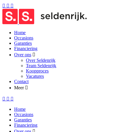
Home
Occasions
Garanties
Financiering
Over ons
Over Seldenrijk
Team Seldenrijk
Koopproces
Vacatures
Contact
Meer
Home
Occasions
Garanties
Financiering
Over ons