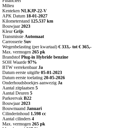
Financieel
Milieu
Kenteken
NL
KJP-22-V
APK Datum
18-01-2027
Kilometerstand
125.537 km
Bouwjaar
2023
Kleur
Grijs
Transmissie
Automaat
Carrosserie
Suv
Wegenbelasting (per kwartaal)
€ 333,- tot € 365,-
Max. vermogen
265 pk
Brandstof
Plug-in Hybride benzine
SOH Waarde
97%
BTW verrekenbaar
Ja
Datum eerste uitgifte
05-01-2023
Datum eerste toelating
20-05-2026
Onderhoudsboekjes aanwezig
Ja
Aantal zitplaatsen
5
Aantal Deuren
5
Parkeervak
B22
Bouwjaar
2023
Bouwmaand
Januari
Cilinderinhoud
1.598 cc
Aantal cilinders
4
Max. vermogen
265 pk