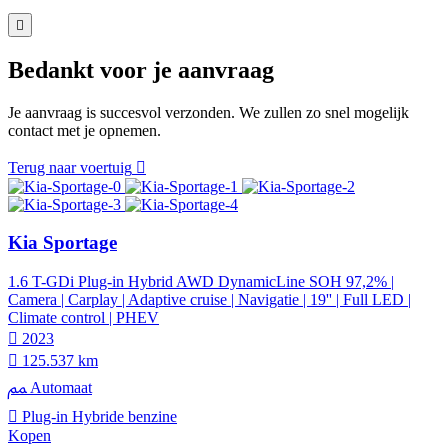
Bedankt voor je aanvraag
Je aanvraag is succesvol verzonden. We zullen zo snel mogelijk
contact met je opnemen.
Terug naar voertuig
Kia Sportage
1.6 T-GDi Plug-in Hybrid AWD DynamicLine SOH 97,2% |
Camera | Carplay | Adaptive cruise | Navigatie | 19'' | Full LED |
Climate control | PHEV
2023
125.537 km
Automaat
Plug-in Hybride benzine
Kopen