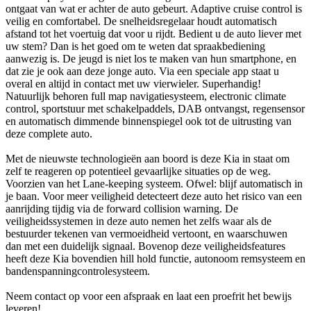
ontgaat van wat er achter de auto gebeurt. Adaptive cruise control is
veilig en comfortabel. De snelheidsregelaar houdt automatisch
afstand tot het voertuig dat voor u rijdt. Bedient u de auto liever met
uw stem? Dan is het goed om te weten dat spraakbediening
aanwezig is. De jeugd is niet los te maken van hun smartphone, en
dat zie je ook aan deze jonge auto. Via een speciale app staat u
overal en altijd in contact met uw vierwieler. Superhandig!
Natuurlijk behoren full map navigatiesysteem, electronic climate
control, sportstuur met schakelpaddels, DAB ontvangst, regensensor
en automatisch dimmende binnenspiegel ook tot de uitrusting van
deze complete auto.
Met de nieuwste technologieën aan boord is deze Kia in staat om
zelf te reageren op potentieel gevaarlijke situaties op de weg.
Voorzien van het Lane-keeping systeem. Ofwel: blijf automatisch in
je baan. Voor meer veiligheid detecteert deze auto het risico van een
aanrijding tijdig via de forward collision warning. De
veiligheidssystemen in deze auto nemen het zelfs waar als de
bestuurder tekenen van vermoeidheid vertoont, en waarschuwen
dan met een duidelijk signaal. Bovenop deze veiligheidsfeatures
heeft deze Kia bovendien hill hold functie, autonoom remsysteem en
bandenspanningcontrolesysteem.
Neem contact op voor een afspraak en laat een proefrit het bewijs
leveren!