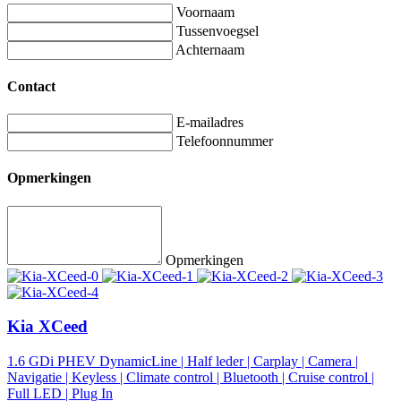
Voornaam
Tussenvoegsel
Achternaam
Contact
E-mailadres
Telefoonnummer
Opmerkingen
Opmerkingen
Kia XCeed
1.6 GDi PHEV DynamicLine | Half leder | Carplay | Camera |
Navigatie | Keyless | Climate control | Bluetooth | Cruise control |
Full LED | Plug In