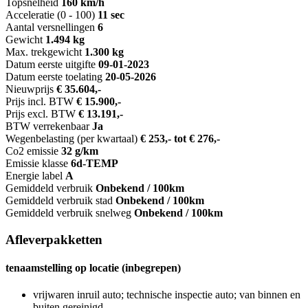
Topsnelheid
160 km/h
Acceleratie (0 - 100)
11 sec
Aantal versnellingen
6
Gewicht
1.494 kg
Max. trekgewicht
1.300 kg
Datum eerste uitgifte
09-01-2023
Datum eerste toelating
20-05-2026
Nieuwprijs
€ 35.604,-
Prijs incl. BTW
€ 15.900,-
Prijs excl. BTW
€ 13.191,-
BTW verrekenbaar
Ja
Wegenbelasting (per kwartaal)
€ 253,- tot € 276,-
Co2 emissie
32 g/km
Emissie klasse
6d-TEMP
Energie label
A
Gemiddeld verbruik
Onbekend / 100km
Gemiddeld verbruik stad
Onbekend / 100km
Gemiddeld verbruik snelweg
Onbekend / 100km
Afleverpakketten
tenaamstelling op locatie (inbegrepen)
vrijwaren inruil auto; technische inspectie auto; van binnen en
buiten gereinigd.