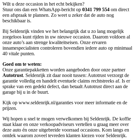
Wilt u deze occasion in het echt bekijken?
Stuur ons dan een WhatsApp-bericht op
0341 799 554
om direct
een afspraak te plannen. Zo weet u zeker dat de auto nog
beschikbaar is.
Bij Seldenrijk vinden we het belangrijk dat u zo lang mogelijk
zorgeloos kunt rijden in uw nieuwe occasion. Daarom voldoen al
onze auto’s aan strenge kwaliteitseisen. Onze ervaren
innamespecialisten controleren bovendien iedere auto op minimaal
40 vitale punten.
Goed om te weten:
Onze garantie­pakketten worden aangeboden door onze partner
Autotrust
. Seldenrijk zit daar nooit tussen: Autotrust verzorgt de
garantie volledig en handelt eventuele claims rechtstreeks af. Is er
sprake van een gedekt defect, dan betaalt Autotrust direct aan de
garage bij u in de buurt.
Kijk op www.seldenrijk.nl/garanties voor meer informatie en de
prijzen.
Wij hopen u snel te mogen verwelkomen bij Seldenrijk. De koffie
staat klaar en onze verkoopadviseurs vertellen u graag meer over
deze auto én onze uitgebreide voorraad occasions. Kom langs en
ontdek waarom zoveel tevreden klanten kiezen voor Seldenrijk.