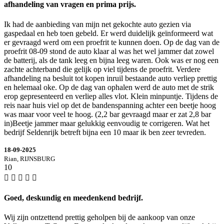
afhandeling van vragen en prima prijs.
Ik had de aanbieding van mijn net gekochte auto gezien via
gaspedaal en heb toen gebeld. Er werd duidelijk geïnformeerd wat
er gevraagd werd om een proefrit te kunnen doen. Op de dag van de
proefrit 08-09 stond de auto klaar al was het wel jammer dat zowel
de batterij, als de tank leeg en bijna leeg waren. Ook was er nog een
zachte achterband die gelijk op viel tijdens de proefrit. Verdere
afhandeling na besluit tot kopen inruil bestaande auto verliep prettig
en helemaal oke. Op de dag van ophalen werd de auto met de strik
erop gepresenteerd en verliep alles vlot. Klein minpuntje. Tijdens de
reis naar huis viel op det de bandenspanning achter een beetje hoog
was maar voor veel te hoog. (2,2 bar gevraagd maar er zat 2,8 bar
in)Beetje jammer maar gelukkig eenvoudig te corrigeren. Wat het
bedrijf Seldenrijk betreft bijna een 10 maar ik ben zeer tevreden.
18-09-2025
Rian, RIJNSBURG
10
Goed, deskundig en meedenkend bedrijf.
Wij zijn ontzettend prettig geholpen bij de aankoop van onze