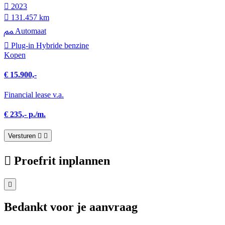
2023
131.457 km
Automaat
Plug-in Hybride benzine
Kopen
€ 15.900,-
Financial lease v.a.
€ 235,- p./m.
Versturen
Proefrit inplannen
Bedankt voor je aanvraag