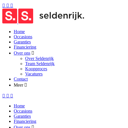
Home
Occasions
Garanties
Financiering
Over ons
Over Seldenrijk
Team Seldenrijk
Koopproces
Vacatures
Contact
Meer
Home
Occasions
Garanties
Financiering
Over ons