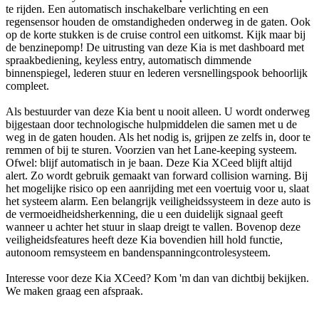
te rijden. Een automatisch inschakelbare verlichting en een
regensensor houden de omstandigheden onderweg in de gaten. Ook
op de korte stukken is de cruise control een uitkomst. Kijk maar bij
de benzinepomp! De uitrusting van deze Kia is met dashboard met
spraakbediening, keyless entry, automatisch dimmende
binnenspiegel, lederen stuur en lederen versnellingspook behoorlijk
compleet.
Als bestuurder van deze Kia bent u nooit alleen. U wordt onderweg
bijgestaan door technologische hulpmiddelen die samen met u de
weg in de gaten houden. Als het nodig is, grijpen ze zelfs in, door te
remmen of bij te sturen. Voorzien van het Lane-keeping systeem.
Ofwel: blijf automatisch in je baan. Deze Kia XCeed blijft altijd
alert. Zo wordt gebruik gemaakt van forward collision warning. Bij
het mogelijke risico op een aanrijding met een voertuig voor u, slaat
het systeem alarm. Een belangrijk veiligheidssysteem in deze auto is
de vermoeidheidsherkenning, die u een duidelijk signaal geeft
wanneer u achter het stuur in slaap dreigt te vallen. Bovenop deze
veiligheidsfeatures heeft deze Kia bovendien hill hold functie,
autonoom remsysteem en bandenspanningcontrolesysteem.
Interesse voor deze Kia XCeed? Kom 'm dan van dichtbij bekijken.
We maken graag een afspraak.