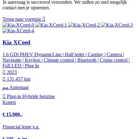
Je aanvraag is succesvol verzonden. We zullen zo snel mogelijk
contact met je opnemen.
Terug naar voertuig
Kia XCeed
1.6 GDi PHEV DynamicLine | Half leder | Carplay | Camera |
Navigatie | Keyless | Climate control | Bluetooth | Cruise control |
Full LED | Plug In
2023
131.457 km
Automaat
Plug-in Hybride benzine
Kopen
€ 15.900,-
Financial lease v.a.
€ 235,- p./m.