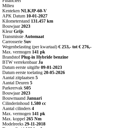
Financieel
Milieu
Kenteken
NL
KJP-60-V
APK Datum
10-01-2027
Kilometerstand
131.457 km
Bouwjaar
2023
Kleur
Grijs
Transmissie
Automaat
Carrosserie
Suv
Wegenbelasting (per kwartaal)
€ 253,- tot € 276,-
Max. vermogen
141 pk
Brandstof
Plug-in Hybride benzine
BTW verrekenbaar
Ja
Datum eerste uitgifte
09-01-2023
Datum eerste toelating
20-05-2026
Aantal zitplaatsen
5
Aantal Deuren
5
Parkeervak
S05
Bouwjaar
2023
Bouwmaand
Januari
Cilinderinhoud
1.580 cc
Aantal cilinders
4
Max. vermogen
141 pk
Max. koppel
265 Nm
Modelreeks
29-11-2018