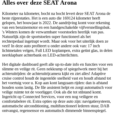
Alles over deze SEAT Arona
Kilometer na kilometer, bocht na bocht levert deze SEAT Arona de
beste rijprestaties. Het is een auto die 169124 kilometer heeft
gelopen, het bouwjaar is 2022. De aandrijving komt voor rekening
van een benzinemotor en een handgeschakelde vijfversnellingsbak.
's Winters komen de verwarmbare voorstoelen heerlijk van pas.
Natuurlijk zijn de sportstoelen super functioneel als het
rechterpedaal ingetrapt wordt. Maar ook voor het uiterlijk doen ze
veel! In deze auto profiteert u onder andere ook van: 17 inch
lichtmetalen velgen, Full LED koplampen, extra getint glas, in delen
neerklapbare achterbank en LED-achterlichten.
Het digitale dashboard geeft alle up-to-date info en functies voor een
slimme en veilige rit. Geen nekkramp of spiegelwerk meer bij het
achteruitrijden: de achteruitrijcamera kijkt en ziet alles! Adaptive
cruise control houdt de ingestelde snelheid vast en houdt afstand tot
het voertuig voor u. Kop aan kont langzaam rijden: dan is afstand
houden soms lastig. De file assistent helpt en zorgt automatisch voor
veilige ruimte tot de voorligger. Ook als die tot stilstand komt.
Ingericht op Connected Services, voor een nog veiligere en
comfortabelere rit. Extra opties op deze auto zijn: navigatiesysteem,
automatische airconditioning, multifunctioneel lederen stuur, DAB
ontvangst, regensensor en automatisch dimmende binnenspiegel.