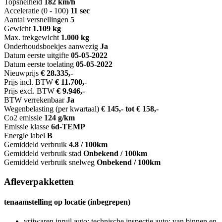
Topsnelheid
182 km/h
Acceleratie (0 - 100)
11 sec
Aantal versnellingen
5
Gewicht
1.109 kg
Max. trekgewicht
1.000 kg
Onderhoudsboekjes aanwezig
Ja
Datum eerste uitgifte
05-05-2022
Datum eerste toelating
05-05-2022
Nieuwprijs
€ 28.335,-
Prijs incl. BTW
€ 11.700,-
Prijs excl. BTW
€ 9.946,-
BTW verrekenbaar
Ja
Wegenbelasting (per kwartaal)
€ 145,- tot € 158,-
Co2 emissie
124 g/km
Emissie klasse
6d-TEMP
Energie label
B
Gemiddeld verbruik
4.8 / 100km
Gemiddeld verbruik stad
Onbekend / 100km
Gemiddeld verbruik snelweg
Onbekend / 100km
Afleverpakketten
tenaamstelling op locatie (inbegrepen)
vrijwaren inruil auto; technische inspectie auto; van binnen en