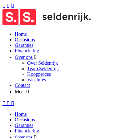
Home
Occasions
Garanties
Financiering
Over ons
Over Seldenrijk
Team Seldenrijk
Koopproces
Vacatures
Contact
Meer
Home
Occasions
Garanties
Financiering
Over ons