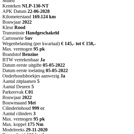
Milieu
Kenteken
NL
P-130-NT
APK Datum
22-06-2028
Kilometerstand
169.124 km
Bouwjaar
2022
Kleur
Rood
Transmissie
Handgeschakeld
Carrosserie
Suv
Wegenbelasting (per kwartaal)
€ 145,- tot € 158,-
Max. vermogen
95 pk
Brandstof
Benzine
BTW verrekenbaar
Ja
Datum eerste uitgifte
05-05-2022
Datum eerste toelating
05-05-2022
Onderhoudsboekjes aanwezig
Ja
Aantal zitplaatsen
5
Aantal Deuren
5
Parkeervak
C01
Bouwjaar
2022
Bouwmaand
Mei
Cilinderinhoud
999 cc
Aantal cilinders
3
Max. vermogen
95 pk
Max. koppel
175 Nm
Modelreeks
29-11-2020