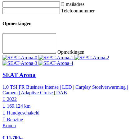
E-mailadres
Telefoonnummer
Opmerkingen
Opmerkingen
SEAT Arona
1.0 TSI FR Business Intense | LED | Carplay Stoelverwarming |
Camera | Adaptive Cruise | DAB
2022
169.124 km
Hand­geschakeld
Benzine
Kopen
€ 11.700,-