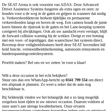
De SEAT Arona is ook voorzien van ADAS. Deze Advanced
Driver Assistence Systems fungeren als extra ogen en oren: ze
houden voor u de weg in de gaten en grijpen in wanneer dat nodig
is. Verkeersborddetectie herkent tijdelijke en permanente
verkeersborden langs en boven de weg. Een camera houdt de juiste
koers binnen de rijstrook in de gaten en het Lane-keeping systeem
corrigeert bij afwijkingen. Ook als uw aandacht even verslapt, blijft
de forward collision warning bij de wekker. Dreigt er een botsing
met een voor- of tegenligger, dan waarschuwt het systeem direct.
Bovenop deze veiligheidsfeatures heeft deze SEAT bovendien hill
hold functie, vermoeidheidsherkenning, autonoom remsysteem en
bandenspanningcontrolesysteem.
Proefrit maken? Bel ons en we zetten 'm voor u klaar!
Wilt u deze occasion in het echt bekijken?
Stuur ons dan een WhatsApp-bericht op
0341 799 554
om direct
een afspraak te plannen. Zo weet u zeker dat de auto nog
beschikbaar is.
Bij Seldenrijk vinden we het belangrijk dat u zo lang mogelijk
zorgeloos kunt rijden in uw nieuwe occasion. Daarom voldoen al
onze auto’s aan strenge kwaliteitseisen. Onze ervaren
innamespecialisten controleren bovendien iedere auto op minimaal