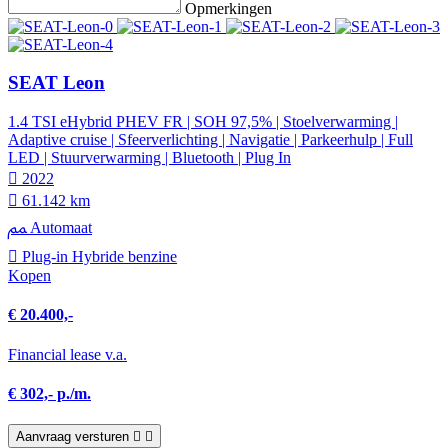
Opmerkingen
SEAT Leon
1.4 TSI eHybrid PHEV FR | SOH 97,5% | Stoelverwarming |
Adaptive cruise | Sfeerverlichting | Navigatie | Parkeerhulp | Full
LED | Stuurverwarming | Bluetooth | Plug In
2022
61.142 km
Automaat
Plug-in Hybride benzine
Kopen
€ 20.400,-
Financial lease v.a.
€ 302,- p./m.
Aanvraag versturen