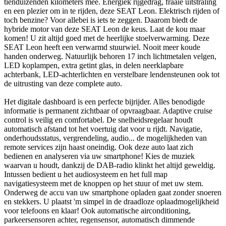
tienduizenden kilometers mee. Energiek rijgedrag, fraaie uitstraling
en een plezier om in te rijden, deze SEAT Leon. Elektrisch rijden of
toch benzine? Voor allebei is iets te zeggen. Daarom biedt de
hybride motor van deze SEAT Leon de keus. Laat de kou maar
komen! U zit altijd goed met de heerlijke stoelverwarming. Deze
SEAT Leon heeft een verwarmd stuurwiel. Nooit meer koude
handen onderweg. Natuurlijk behoren 17 inch lichtmetalen velgen,
LED koplampen, extra getint glas, in delen neerklapbare
achterbank, LED-achterlichten en verstelbare lendensteunen ook tot
de uitrusting van deze complete auto.
Het digitale dashboard is een perfecte bijrijder. Alles benodigde
informatie is permanent zichtbaar of opvraagbaar. Adaptive cruise
control is veilig en comfortabel. De snelheidsregelaar houdt
automatisch afstand tot het voertuig dat voor u rijdt. Navigatie,
onderhoudsstatus, vergrendeling, audio... de mogelijkheden van
remote services zijn haast oneindig. Ook deze auto laat zich
bedienen en analyseren via uw smartphone! Kies de muziek
waarvan u houdt, dankzij de DAB-radio klinkt het altijd geweldig.
Intussen bedient u het audiosysteem en het full map
navigatiesysteem met de knoppen op het stuur of met uw stem.
Onderweg de accu van uw smartphone opladen gaat zonder snoeren
en stekkers. U plaatst 'm simpel in de draadloze oplaadmogelijkheid
voor telefoons en klaar! Ook automatische airconditioning,
parkeersensoren achter, regensensor, automatisch dimmende