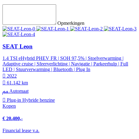
Opmerkingen
SEAT Leon
1.4 TSI eHybrid PHEV FR | SOH 97,5% | Stoelverwarming |
Adaptive cruise | Sfeerverlichting | Navigatie | Parkeerhulp | Full
LED | Stuurverwarming | Bluetooth | Plug In
2022
61.142 km
Automaat
Plug-in Hybride benzine
Kopen
€ 20.400,-
Financial lease v.a.