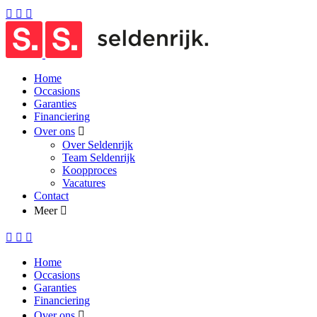
Home
Occasions
Garanties
Financiering
Over ons
Over Seldenrijk
Team Seldenrijk
Koopproces
Vacatures
Contact
Meer
Home
Occasions
Garanties
Financiering
Over ons