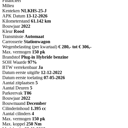
Financieel
Milieu
Kenteken
NL
KHS-25-J
APK Datum
13-12-2026
Kilometerstand
61.142 km
Bouwjaar
2022
Kleur
Rood
Transmissie
Automaat
Carrosserie
Stationwagon
Wegenbelasting (per kwartaal)
€ 280,- tot € 306,-
Max. vermogen
150 pk
Brandstof
Plug-in Hybride benzine
SOH Waarde
97%
BTW verrekenbaar
Ja
Datum eerste uitgifte
12-12-2022
Datum eerste toelating
07-05-2026
Aantal zitplaatsen
5
Aantal Deuren
5
Parkeervak
T06
Bouwjaar
2022
Bouwmaand
December
Cilinderinhoud
1.395 cc
Aantal cilinders
4
Max. vermogen
150 pk
Max. koppel
250 Nm