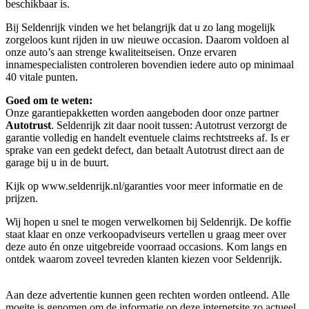
beschikbaar is.
Bij Seldenrijk vinden we het belangrijk dat u zo lang mogelijk
zorgeloos kunt rijden in uw nieuwe occasion. Daarom voldoen al
onze auto’s aan strenge kwaliteitseisen. Onze ervaren
innamespecialisten controleren bovendien iedere auto op minimaal
40 vitale punten.
Goed om te weten:
Onze garantie­pakketten worden aangeboden door onze partner
Autotrust
. Seldenrijk zit daar nooit tussen: Autotrust verzorgt de
garantie volledig en handelt eventuele claims rechtstreeks af. Is er
sprake van een gedekt defect, dan betaalt Autotrust direct aan de
garage bij u in de buurt.
Kijk op www.seldenrijk.nl/garanties voor meer informatie en de
prijzen.
Wij hopen u snel te mogen verwelkomen bij Seldenrijk. De koffie
staat klaar en onze verkoopadviseurs vertellen u graag meer over
deze auto én onze uitgebreide voorraad occasions. Kom langs en
ontdek waarom zoveel tevreden klanten kiezen voor Seldenrijk.
Aan deze advertentie kunnen geen rechten worden ontleend. Alle
moeite is genomen om de informatie op deze internetsite zo actueel