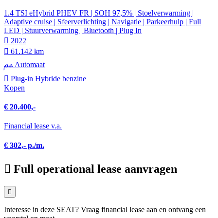
1.4 TSI eHybrid PHEV FR | SOH 97,5% | Stoelverwarming |
Adaptive cruise | Sfeerverlichting | Navigatie | Parkeerhulp | Full
LED | Stuurverwarming | Bluetooth | Plug In
2022
61.142 km
Automaat
Plug-in Hybride benzine
Kopen
€ 20.400,-
Financial lease v.a.
€ 302,- p./m.
Full operational lease aanvragen
Interesse in deze SEAT? Vraag financial lease aan en ontvang een