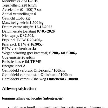
Modelreeks
29-11-2019
Topsnelheid
220 km/h
Acceleratie (0 - 100)
7 sec
Aantal versnellingen
6
Gewicht
1.563 kg
Max. trekgewicht
1.500 kg
Datum eerste uitgifte
12-12-2022
Datum eerste toelating
07-05-2026
Nieuwprijs
€ 37.504,-
Prijs incl. BTW
€ 20.400,-
Prijs excl. BTW
€ 16.905,-
BTW verrekenbaar
Ja
Wegenbelasting (per kwartaal)
€ 280,- tot € 306,-
Co2 emissie
26 g/km
Emissie klasse
6d-TEMP
Energie label
A
Gemiddeld verbruik
Onbekend / 100km
Gemiddeld verbruik stad
Onbekend / 100km
Gemiddeld verbruik snelweg
Onbekend / 100km
Afleverpakketten
tenaamstelling op locatie (inbegrepen)
vrijwaren inruil auto; technische inspectie auto; van binnen en