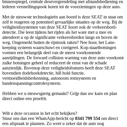
binnenspiegel, centrale deurvergrendeling met afstandsbediening en
lederen versnellingspook horen tot de voorzieningen op deze auto.
Met de nieuwste technologieën aan boord is deze SEAT in staat om
zelf te reageren op potentieel gevaarlijke situaties op de weg. Bij de
veiligheidssystemen van deze SEAT hoort ook de verkeersbord-
detectie. Die leest tijdens het rijden als het ware met u mee en
attendeert u op de significante verkeersborden langs en boven de
weg. Ongemerkt buiten de rijstrook raken? Nee hoor, het Lane-
keeping systeem waarschuwt en corrigeert. Kop-staartbotsingen
vormen een belangrijk deel van de meest voorkomende
aanrijdingen. De forward collision warning van deze auto voorkomt
zulke botsingen geheel of reduceert de ernst van de schade
aanzienlijk. Bovenop deze veiligheidsfeatures heeft deze SEAT
bovendien dodehoekdetectie, hill hold functie,
vermoeidheidsherkenning, autonoom remsysteem en
bandenspanningcontrolesysteem.
Hebben we u nieuwsgierig gemaakt? Grijp dan uw kans en plan
direct online een proefrit.
Wilt u deze occasion in het echt bekijken?
Stuur ons dan een WhatsApp-bericht op
0341 799 554
om direct
een afspraak te plannen. Zo weet u zeker dat de auto nog