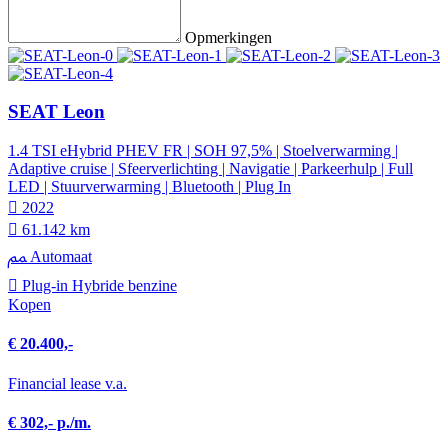
Opmerkingen
SEAT Leon
1.4 TSI eHybrid PHEV FR | SOH 97,5% | Stoelverwarming |
Adaptive cruise | Sfeerverlichting | Navigatie | Parkeerhulp | Full
LED | Stuurverwarming | Bluetooth | Plug In
2022
61.142 km
Automaat
Plug-in Hybride benzine
Kopen
€ 20.400,-
Financial lease v.a.
€ 302,- p./m.