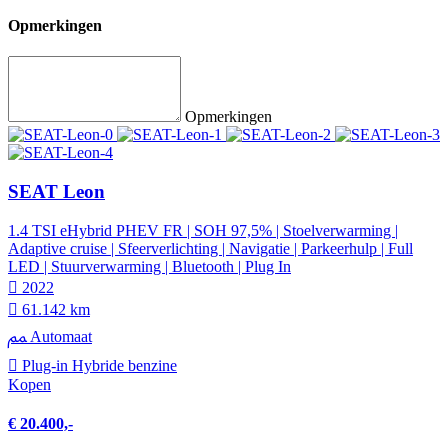
Opmerkingen
Opmerkingen
SEAT Leon
1.4 TSI eHybrid PHEV FR | SOH 97,5% | Stoelverwarming |
Adaptive cruise | Sfeerverlichting | Navigatie | Parkeerhulp | Full
LED | Stuurverwarming | Bluetooth | Plug In
2022
61.142 km
Automaat
Plug-in Hybride benzine
Kopen
€ 20.400,-