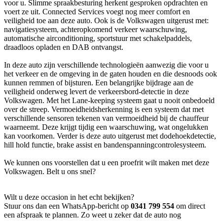
voor u. Slimme spraakbesturing herkent gesproken opdrachten en
voert ze uit. Connected Services voegt nog meer comfort en
veiligheid toe aan deze auto. Ook is de Volkswagen uitgerust met:
navigatiesysteem, achteropkomend verkeer waarschuwing,
automatische airconditioning, sportstuur met schakelpaddels,
draadloos opladen en DAB ontvangst.
In deze auto zijn verschillende technologieën aanwezig die voor u
het verkeer en de omgeving in de gaten houden en die desnoods ook
kunnen remmen of bijsturen. Een belangrijke bijdrage aan de
veiligheid onderweg levert de verkeersbord-detectie in deze
Volkswagen. Met het Lane-keeping systeem gaat u nooit onbedoeld
over de streep. Vermoeidheidsherkenning is een systeem dat met
verschillende sensoren tekenen van vermoeidheid bij de chauffeur
waarneemt. Deze krijgt tijdig een waarschuwing, wat ongelukken
kan voorkomen. Verder is deze auto uitgerust met dodehoekdetectie,
hill hold functie, brake assist en bandenspanningcontrolesysteem.
We kunnen ons voorstellen dat u een proefrit wilt maken met deze
Volkswagen. Belt u ons snel?
Wilt u deze occasion in het echt bekijken?
Stuur ons dan een WhatsApp-bericht op
0341 799 554
om direct
een afspraak te plannen. Zo weet u zeker dat de auto nog