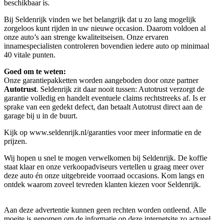
beschikbaar is.
Bij Seldenrijk vinden we het belangrijk dat u zo lang mogelijk
zorgeloos kunt rijden in uw nieuwe occasion. Daarom voldoen al
onze auto’s aan strenge kwaliteitseisen. Onze ervaren
innamespecialisten controleren bovendien iedere auto op minimaal
40 vitale punten.
Goed om te weten:
Onze garantie­pakketten worden aangeboden door onze partner
Autotrust
. Seldenrijk zit daar nooit tussen: Autotrust verzorgt de
garantie volledig en handelt eventuele claims rechtstreeks af. Is er
sprake van een gedekt defect, dan betaalt Autotrust direct aan de
garage bij u in de buurt.
Kijk op www.seldenrijk.nl/garanties voor meer informatie en de
prijzen.
Wij hopen u snel te mogen verwelkomen bij Seldenrijk. De koffie
staat klaar en onze verkoopadviseurs vertellen u graag meer over
deze auto én onze uitgebreide voorraad occasions. Kom langs en
ontdek waarom zoveel tevreden klanten kiezen voor Seldenrijk.
Aan deze advertentie kunnen geen rechten worden ontleend. Alle
moeite is genomen om de informatie op deze internetsite zo actueel