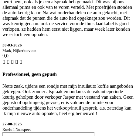
beurt bent, ook als je een afspraak heb gemaakt. Dit was bij ons
allemaal prima en ook van te voren verteld. Met proefrijden stonden
de auto keurig klaar. Na wat onderhandelen de auto gekocht, met
afspraak dat de punten die de auto had opgeknapt zou worden. Dit
was keurig gedaan. ook de service voor de thuis laadkabel is goed
verlopen, ze hadden hem eerst niet liggen, maar week later konden
we er toch een ophalen.
30-03-2026
Mark, Nijkerkerveen
9,0
Professioneel, geen gepush
Nette zaak, tijdens een rondje met mijn inruilauto koffie aangeboden
gekregen. Ook zonder afspraak en ondanks de vakantieperiode
keurig geholpen door verkoper Jasper met verstand van zaken. Geen
gepush of opdringerig gevoel, er is voldoende ruimte voor
onderhandeling tijdens het verkoop/inruil gesprek. a.s. zaterdag kan
ik mijn nieuwe auto ophalen, heel erg benieuwd !
27-08-2025
Roelof, Nunspeet