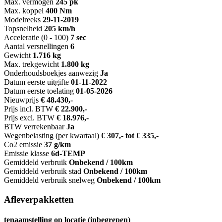
Max. vermogen
245 pk
Max. koppel
400 Nm
Modelreeks
29-11-2019
Topsnelheid
205 km/h
Acceleratie (0 - 100)
7 sec
Aantal versnellingen
6
Gewicht
1.716 kg
Max. trekgewicht
1.800 kg
Onderhoudsboekjes aanwezig
Ja
Datum eerste uitgifte
01-11-2022
Datum eerste toelating
01-05-2026
Nieuwprijs
€ 48.430,-
Prijs incl. BTW
€ 22.900,-
Prijs excl. BTW
€ 18.976,-
BTW verrekenbaar
Ja
Wegenbelasting (per kwartaal)
€ 307,- tot € 335,-
Co2 emissie
37 g/km
Emissie klasse
6d-TEMP
Gemiddeld verbruik
Onbekend / 100km
Gemiddeld verbruik stad
Onbekend / 100km
Gemiddeld verbruik snelweg
Onbekend / 100km
Afleverpakketten
tenaamstelling op locatie (inbegrepen)