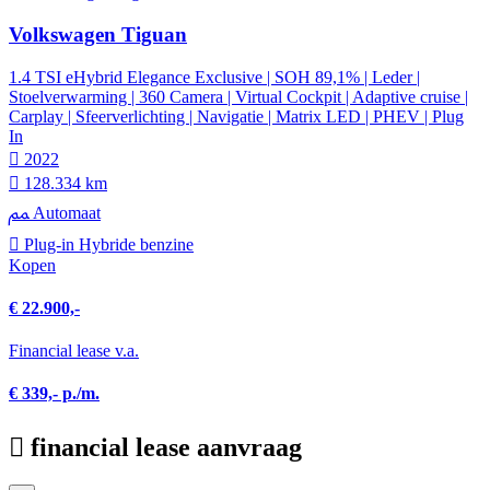
Volkswagen Tiguan
1.4 TSI eHybrid Elegance Exclusive | SOH 89,1% | Leder |
Stoelverwarming | 360 Camera | Virtual Cockpit | Adaptive cruise |
Carplay | Sfeerverlichting | Navigatie | Matrix LED | PHEV | Plug
In
2022
128.334 km
Automaat
Plug-in Hybride benzine
Kopen
€ 22.900,-
Financial lease v.a.
€ 339,- p./m.
financial lease aanvraag