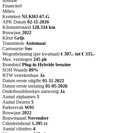
Historie
Financieel
Milieu
Kenteken
NL
KHJ-67-G
APK Datum
02-11-2026
Kilometerstand
128.334 km
Bouwjaar
2022
Kleur
Grijs
Transmissie
Automaat
Carrosserie
Suv
Wegenbelasting (per kwartaal)
€ 307,- tot € 335,-
Max. vermogen
245 pk
Brandstof
Plug-in Hybride benzine
SOH Waarde
89%
BTW verrekenbaar
Ja
Datum eerste uitgifte
01-11-2022
Datum eerste toelating
01-05-2026
Onderhoudsboekjes aanwezig
Ja
Aantal zitplaatsen
5
Aantal Deuren
5
Parkeervak
W01
Bouwjaar
2022
Bouwmaand
November
Cilinderinhoud
1.395 cc
Aantal cilinders
4