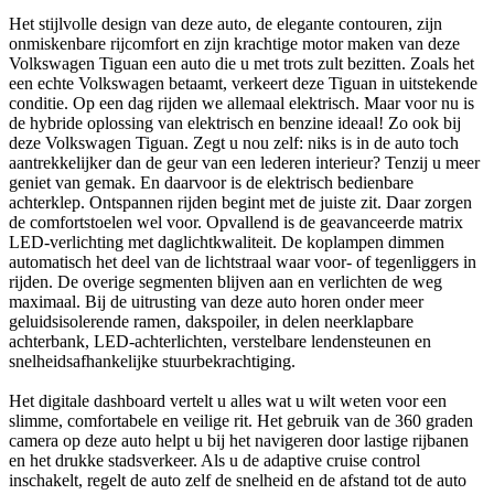
Het stijlvolle design van deze auto, de elegante contouren, zijn
onmiskenbare rijcomfort en zijn krachtige motor maken van deze
Volkswagen Tiguan een auto die u met trots zult bezitten. Zoals het
een echte Volkswagen betaamt, verkeert deze Tiguan in uitstekende
conditie. Op een dag rijden we allemaal elektrisch. Maar voor nu is
de hybride oplossing van elektrisch en benzine ideaal! Zo ook bij
deze Volkswagen Tiguan. Zegt u nou zelf: niks is in de auto toch
aantrekkelijker dan de geur van een lederen interieur? Tenzij u meer
geniet van gemak. En daarvoor is de elektrisch bedienbare
achterklep. Ontspannen rijden begint met de juiste zit. Daar zorgen
de comfortstoelen wel voor. Opvallend is de geavanceerde matrix
LED-verlichting met daglichtkwaliteit. De koplampen dimmen
automatisch het deel van de lichtstraal waar voor- of tegenliggers in
rijden. De overige segmenten blijven aan en verlichten de weg
maximaal. Bij de uitrusting van deze auto horen onder meer
geluidsisolerende ramen, dakspoiler, in delen neerklapbare
achterbank, LED-achterlichten, verstelbare lendensteunen en
snelheidsafhankelijke stuurbekrachtiging.
Het digitale dashboard vertelt u alles wat u wilt weten voor een
slimme, comfortabele en veilige rit. Het gebruik van de 360 graden
camera op deze auto helpt u bij het navigeren door lastige rijbanen
en het drukke stadsverkeer. Als u de adaptive cruise control
inschakelt, regelt de auto zelf de snelheid en de afstand tot de auto