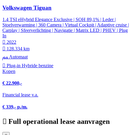
Volkswagen Tiguan
1.4 TSI eHybrid Elegance Exclusive | SOH 89,1% | Leder |
Stoelverwarming | 360 Camera | Virtual Cockpit | Adaptive cruise |
Carplay | Sfeerverlichting | Navigatie | Matrix LED | PHEV | Plug
In
2022
128.334 km
Automaat
Plug-in Hybride benzine
Kopen
€ 22.900,-
Financial lease v.a.
€ 339,- p./m.
Full operational lease aanvragen