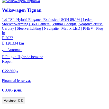
Volkswagen Tiguan
1.4 TSI eHybrid Elegance Exclusive | SOH 89,1% | Leder |
Stoelverwarming | 360 Camera | Virtual Cockpit | Adaptive cruise |
Carplay | Sfeerverlichting | Navigatie | Matrix LED | PHEV | Plug
In
2022
128.334 km
Automaat
Plug-in Hybride benzine
Kopen
€ 22.900,-
Financial lease v.a.
€ 339,- p./m.
Versturen